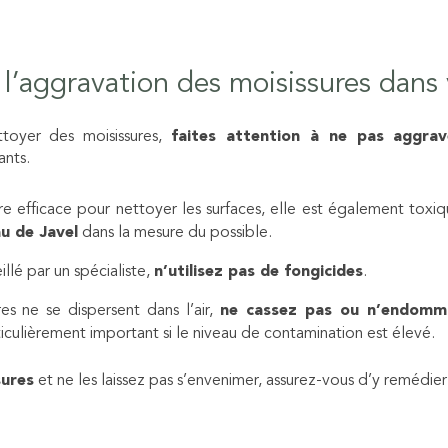
l’aggravation des moisissures dans
ttoyer des
moisissures
,
faites attention à ne pas aggrave
ants.
tre efficace pour nettoyer les surfaces, elle est également tox
au de Javel
dans la mesure du possible.
llé par un spécialiste,
n’utilisez pas de fongicides
.
es ne se dispersent dans l’air,
ne cassez pas ou n’endomma
ticulièrement important si le niveau de contamination est élevé.
sures
et ne les laissez pas s’envenimer, assurez-vous d’y remédier