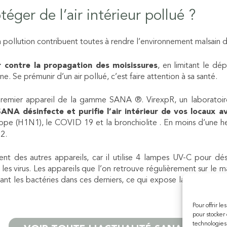
ger de l’air intérieur pollué ?
a
pollution
contribuent toutes à rendre l’environnement malsain d
 contre la propagation des moisissures
, en limitant le d
ne. Se prémunir d’un air pollué, c’est faire attention à sa santé.
mier appareil de la gamme SANA ®. VirexpR, un laboratoire
SANA désinfecte et purifie l’air intérieur de vos locaux a
grippe (H1N1), le COVID 19 et la bronchiolite . En moins d’une h
m2.
ent des autres appareils, car il utilise 4 lampes UV-C pour désin
les virus. Les appareils que l’on retrouve régulièrement sur le mar
rant les bactéries dans ces derniers, ce qui expose la personne 
Pour offrir l
pour stocker 
technologies