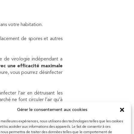
ans votre habitation.
éplacement de spores et autres
 de virologie indépendant a
vec une efficacité maximale
eure, vous pourrez désinfecter
fecter l’air en détruisant les
ché ne font circuler l’air qu’à
qui les manipule à un risque de
Gérer le consentement aux cookies
es meilleures expériences, nous utilisons des technologies telles que les cookies
et/ou accéder aux informations des appareils. Le fait de consentir à ces
 nous permettra de traiter des données telles que le comportement de