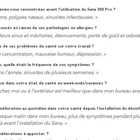
aviez-vous rencontrées avant l’utilisation du Sana 300 Pro ?
ens, polypes nasaux, sinusites infectieuses. »
uvés en raison de ces pathologies ou allergies ?
eurs sinus et mâchoires, éternuements, perte de goût et odorat
s de ces problèmes de santé sur votre travail ?
e concentration, mauvaise humeur, dépression. »
ro, quelle était la fréquence de vos symptômes ?
ns l’année, sinusites de plusieurs semaines. »
ce dans votre état de santé en week-ends/vacances ?
air chez moi ou à l’extérieur est meilleur que dans mon bureau av
ioration au quotidien dans votre santé depuis l’installation du désinf
 chaque matin dans mon bureau, plus de symptômes pendant plus
à avant l’installation du Sana. »
éliorations à apporter ?