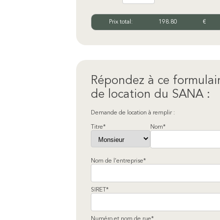
Prix total:
198.80
€
Répondez à ce formulai
de location du SANA :
Demande de location à remplir :
Titre*
Nom*
Nom de l'entreprise*
SIRET*
Numéro et nom de rue*